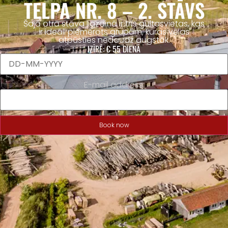
TELPA NR. 8 – 2. STĀVS
Šajā otrā stāva ligzdiņā ir trīs gultasvietas, kas
ir ideāli piemērots grupām, kuras vēlas
atpūsties nedaudz augstāk.
IZĪRĒ:
€ 55
DIENĀ
E-mail address:
Book now