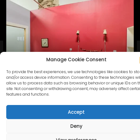
Manage Cookie Consent
To provide the best experiences, we use technologies like cookies to sto
NEVIENMĒRĪGA PĻAVA
and/or access device information. Consenting to these technologies wil
Dabiska, nevienmērīga pļava. Tās nepilnības piešķir unikālu
allow us to process data such as browsing behavior or unique IDs on t
vizuālo sarežģītību un autentiskumu brīvdabas kadriem.
site. Not consenting or withdrawing consent, may adversely affect certa
features and functions.
UZZINĀT VAIRĀK >
Accept
Deny