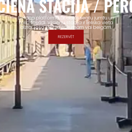
CIENA STACIJA / PE
Betona platforma ar daļēji segtu jumtu un
koka fasādi. Vilcienu stacija ir lieliska vieta
aizraujoša stāsta sākumam vai beigām.
REZERVĒT