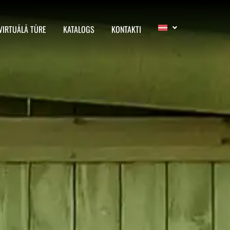
VIRTUĀLĀ TŪRE
KATALOGS
KONTAKTI