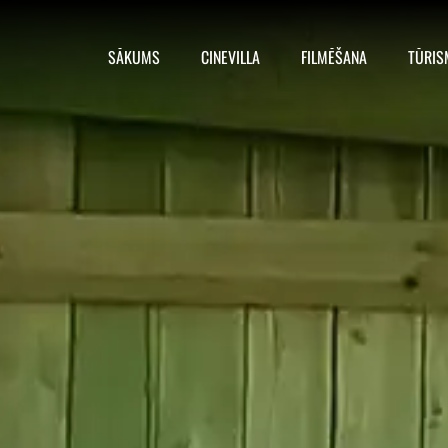
SĀKUMS
CINEVILLA
FILMĒŠANA
TŪRIS