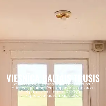
VIESNĪCA BALTAIS TRUSIS
Šajā divstāvu viesnīcā gaišās krāsas numuri
rada mājīgu atmosfēru. Kopumā 14 numuros ir
48 gultasvietas, un katrā stāvā ir
koplietošanas vannas istaba.