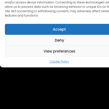
and/or access device information. Consenting to these technologies wil
allow us to process data such as browsing behavior or unique IDs on t
CITI KOMPLEKTI
site. Not consenting or withdrawing consent, may adversely affect certa
features and functions.
Accept
Deny
View preferences
Cookie Policy
PIRTS
Šī vieta ir veidota tā, lai radītu relaksācijas un labsajūtas
atmosfēru. Pirts piešķir ziemeļniecisku tradīciju un intimitātes
pieskārienu.