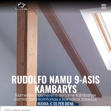
RUDOLFO NAMŲ 9-ASIS
KAMBARYS
Šiame trims asmenims skirtame kambaryje
darniai dera komfortas ir kaimiškas žavesys.
NUOMA:
€ 55
PER DIENĄ