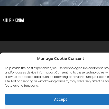
KITI RINKINIAI
Manage Cookie Consent
To provide the best experiences, we use technologies like cookies to sto
and/or access device information. Consenting to these technologies wil
allow us to process data such as browsing behavior or unique IDs on t
site. Not consenting or withdrawing consent, may adversely affect certa
features and functions.
Pagrindinis
Cinevilla
Filmų kūrimas
Turizmas
Accept
Renginiai
Renginių galerija
Teritorija ir Patalpos
Virtualus Turas
Katalogas
Susisiekite su mumis