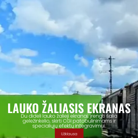
LAUKO ŽALIASIS EKRANAS
Du dideli lauko žalieji ekranai, įrengti šalia
geležinkelio, skirti CGI patobulinimams ir
specialiųjų efektų integravimui.
Užklausa