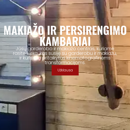
MAKIAŽO IR PERSIRENGIMO
KAMBARIAI
Jūsų garderobo ir makiažo centras, kuriame
rasite viską, kas susiję su garderobu ir makiažu,
ir kuris yra pritaikytas kinematografinėms
transformacijoms.
Užklausa