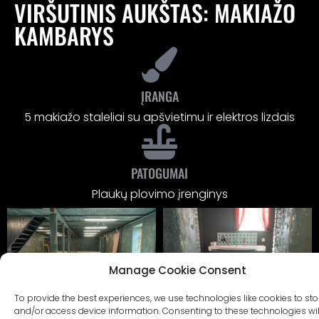
VIRŠUTINIS AUKŠTAS: MAKIAŽO
KAMBARYS
ĮRANGA
5 makiažo staleliai su apšvietimu ir elektros lizdais
PATOGUMAI
Plaukų plovimo įrenginys
Manage Cookie Consent
To provide the best experiences, we use technologies like cookies to sto
and/or access device information. Consenting to these technologies wil