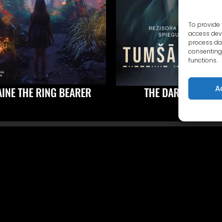
To provide 
access devi
process dat
consenting 
functions.
A
AINE THE RING BEARER
THE DARK BORDER