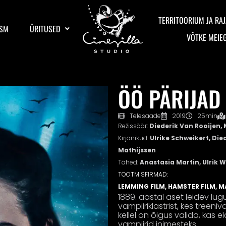
TERRITOORIUM JA RAJ
ISM
ÜRITUSED
VÕTKE MEIE
ÖÖ PÄRIJAD
Telesaade
2019
25min
Režissöör:
Diederik Van Rooijen,
Kirjanikud:
Ulrike Schweikert, Die
Mathijssen
Tähed:
Anastasia Martin, Ulrik W
TOOTMISFIRMAD:
LEMMING FILM, HAMSTER FILM, M
1889. aastal aset leidev lug
vampiiriklastrist, kes treeniv
kellel on õigus valida, kas 
vampiirid inimesteks.