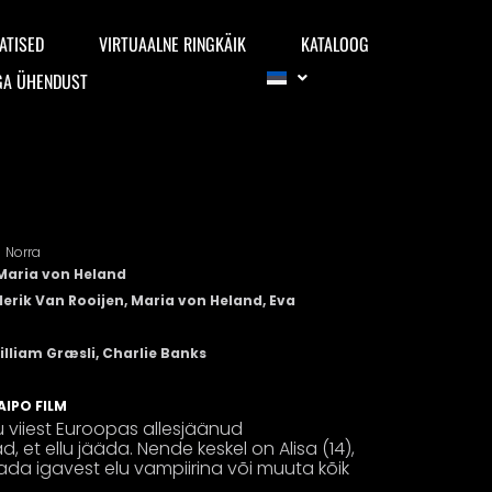
ATISED
VIRTUAALNE RINGKÄIK
KATALOOG
GA ÜHENDUST
Norra
 Maria von Heland
derik Van Rooijen, Maria von Heland, Eva
illiam Græsli, Charlie Banks
AIPO FILM
u viiest Euroopas allesjäänud
ad, et ellu jääda. Nende keskel on Alisa (14),
elada igavest elu vampiirina või muuta kõik