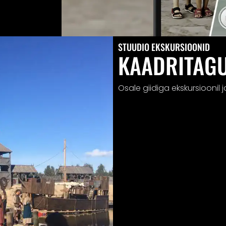
STUUDIO EKSKURSIOONID
KAADRITAG
Osale giidiga ekskursioonil