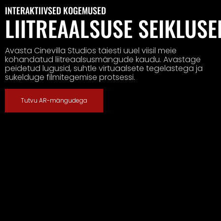
INTERAKTIIVSED KOGEMUSED
LIITREAALSUSE SEIKLUSE
Avasta Cinevilla Studios täiesti uuel viisil meie
kohandatud liitreaalsusmängude kaudu. Avastage
peidetud lugusid, suhtle virtuaalsete tegelastega ja
sukelduge filmitegemise protsessi.
Tutvu AR-mängudega