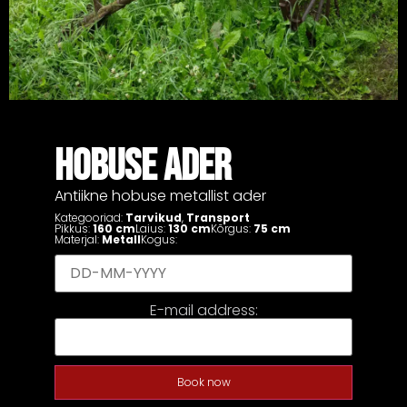
HOBUSE ADER
Antiikne hobuse metallist ader
Kategooriad:
Tarvikud
,
Transport
Pikkus:
160 cm
Laius:
130 cm
Kõrgus:
75 cm
Materjal:
Metall
Kogus:
E-mail address:
Book now