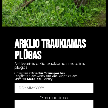
ARKLIO TRAUKIAMAS
PLŪGAS
Antikvarinis arklio traukiamas metalinis
plūgas
Categories:
Priedai
,
Transportas
Length:
160 cm
Width:
130 cm
Height:
75 cm
Material:
Metalas
Quantity:
E-mail address: