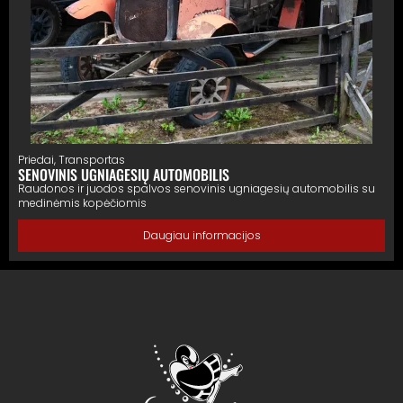
Priedai
,
Transportas
SENOVINIS UGNIAGESIŲ AUTOMOBILIS
Raudonos ir juodos spalvos senovinis ugniagesių automobilis su
medinėmis kopėčiomis
Daugiau informacijos