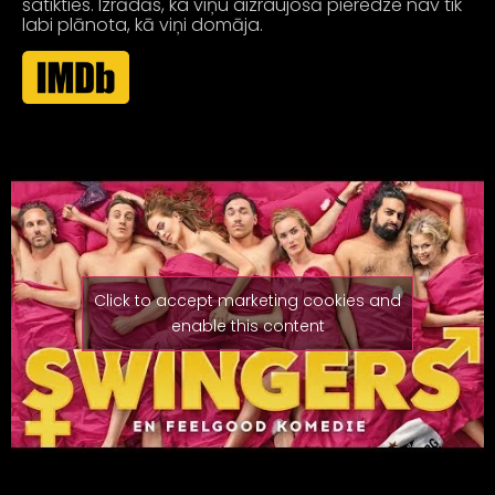
satikties. Izrādās, ka viņu aizraujošā pieredze nav tik
labi plānota, kā viņi domāja.
Click to accept marketing cookies and
enable this content