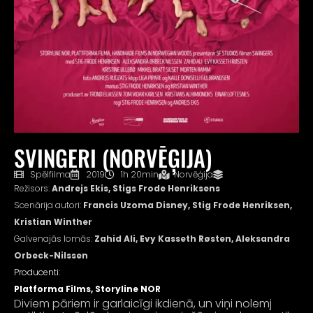
SVINGERI (NORVĒĢIJA)
Spēlfilma
2019
1h 20min
Norvēģija
Režisors:
Andrejs Ekis, Stigs Frode Henriksens
Scenārija autori:
Francis Uzoma Disney, Stig Frode Henriksen,
Kristian Winther
Galvenajās lomās:
Zahid Ali, Evy Kasseth Røsten, Aleksandra
Orbeck-Nilssen
Producenti:
Platforma Films, Storyline NOR
Diviem pāriem ir garlaicīgi ikdienā, un viņi nolemj