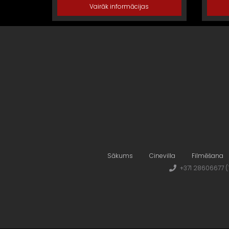
Vairāk informācijas
Sākums
Cinevilla
Filmēšana
+371 28606677 (