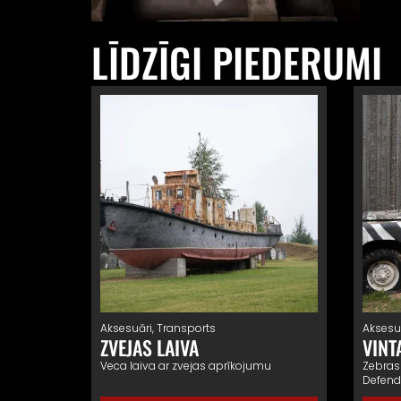
LĪDZĪGI PIEDERUMI
Aksesuāri
,
Transports
Aksesu
ZVEJAS LAIVA
VINT
Veca laiva ar zvejas aprīkojumu
Zebras
Defend