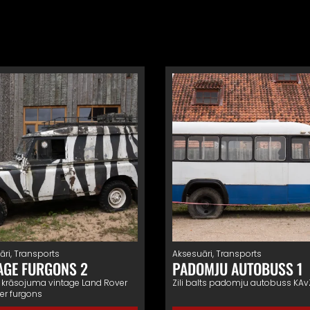
āri
,
Transports
Aksesuāri
,
Transports
AGE FURGONS 2
PADOMJU AUTOBUSS 1
 krāsojuma vintage Land Rover
Zili balts padomju autobuss KA
er furgons