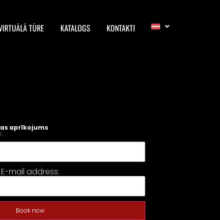
VIRTUĀLĀ TŪRE
KATALOGS
KONTAKTI
as aprīkojums
:
E-mail address:
Book now