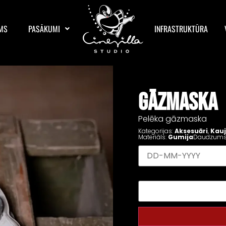
MS
PASĀKUMI
INFRASTRUKTŪRA
GĀZMASKA
Pelēka gāzmaska
Kategorijas:
Aksesuāri
,
Kauj
Materiāls:
Gumija
Daudzums