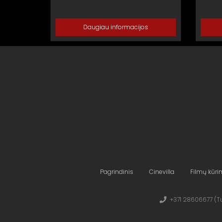
Daugiau informacijos
Pagrindinis
Cinevilla
Filmų kūr
+371 28606677 (Tu