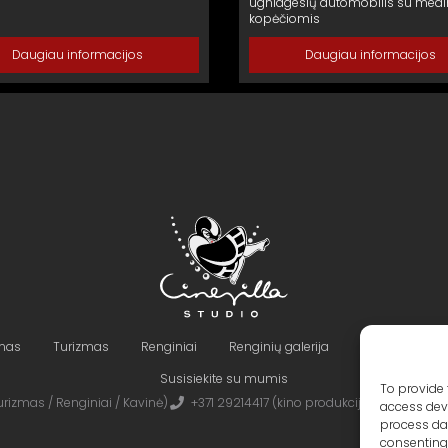
ugniagesių automobilis su med
kopėčiomis
Daugiau informacijos
Daugiau informacijos
imas
Turizmas
Renginiai
Renginių galerija
Teritorija ir Pa
Susisiekite su mumis
To provide 
rizmas / Renginiai / Kavinė)
+371 29214417 (kino produkcija)
Cinevilla
access devi
process dat
consenting 