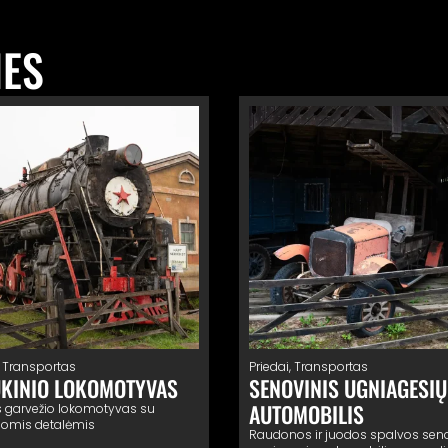
IES
,
Transportas
Priedai
,
Transportas
KINIO LOKOMOTYVAS
SENOVINIS UGNIAGESIŲ
AUTOMOBILIS
 garvežio lokomotyvas su
omis detalėmis
Raudonos ir juodos spalvos seno