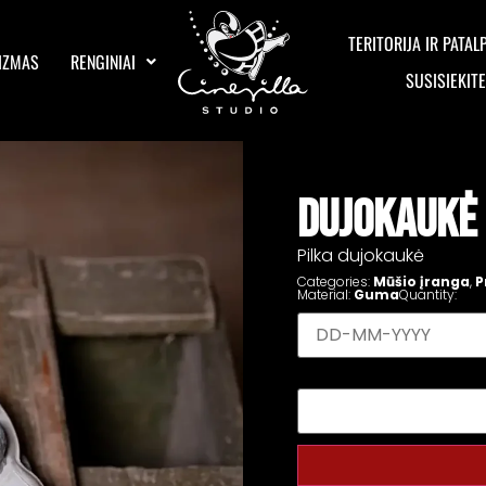
TERITORIJA IR PATAL
IZMAS
RENGINIAI
SUSISIEKIT
DUJOKAUKĖ
Pilka dujokaukė
Categories:
Mūšio įranga
,
P
Material:
Guma
Quantity: