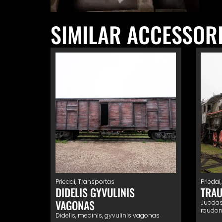
SIMILAR ACCESSOR
Priedai
,
Transportas
Priedai
DIDELIS GYVULINIS
TRAU
VAGONAS
Juodas
raudon
Didelis, medinis, gyvulinis vagonas