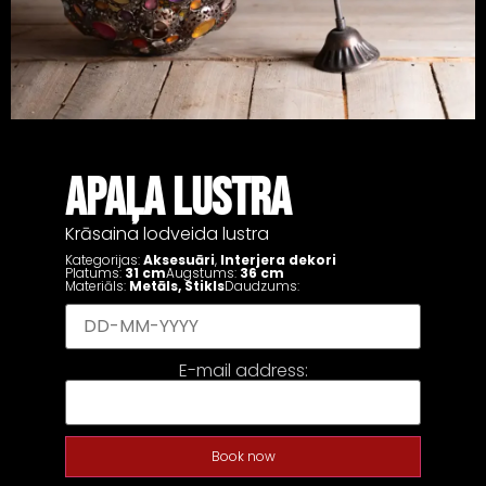
APAĻA LUSTRA
Krāsaina lodveida lustra
Kategorijas:
Aksesuāri
,
Interjera dekori
Platums:
31 cm
Augstums:
36 cm
Materiāls:
Metāls
,
Stikls
Daudzums:
E-mail address:
Book now