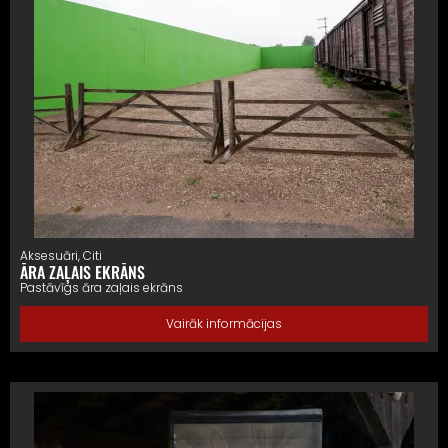
Aksesuāri
,
Citi
ĀRA ZAĻAIS EKRĀNS
Pastāvīgs āra zaļais ekrāns
Vairāk informācijas