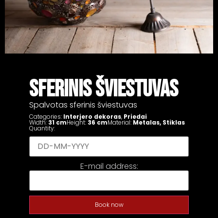
SFERINIS ŠVIESTUVAS
Spalvotas sferinis šviestuvas
Categories:
Interjero dekoras
,
Priedai
Width:
31 cm
Height:
36 cm
Material:
Metalas
,
Stiklas
Quantity:
E-mail address:
Book now