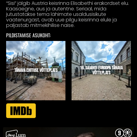
“Sisi” jälgib Austria keisrinna Elisabethi erakordset elu.
Kaasaegne, aus ja autentne. Seriaal, mida
jutustatakse tema lähimate usaldusisikute
vaatenurgast, avab uue pilgu keisrinna elule ja
paljastab mitmekihilise naise.
PILDISTAMISE ASUKOHT:
19. SAJANDI EUROOPA TÄNAVA
TÄNAVA EHITUSE VÕTTEPLATS
VÕTTEPLATS