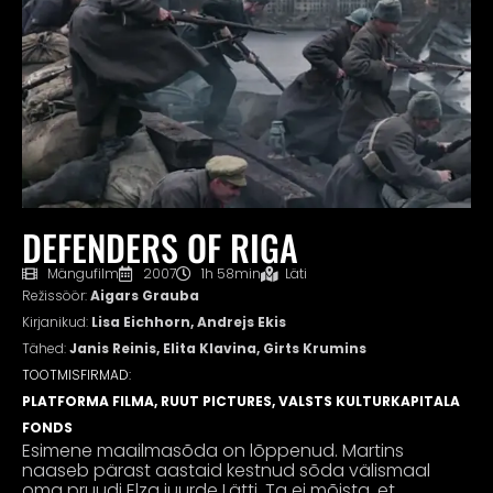
DEFENDERS OF RIGA
Mängufilm
2007
1h 58min
Läti
Režissöör:
Aigars Grauba
Kirjanikud:
Lisa Eichhorn, Andrejs Ekis
Tähed:
Janis Reinis, Elita Klavina, Girts Krumins
TOOTMISFIRMAD:
PLATFORMA FILMA, RUUT PICTURES, VALSTS KULTURKAPITALA
FONDS
Esimene maailmasõda on lõppenud. Martins
naaseb pärast aastaid kestnud sõda välismaal
oma pruudi Elza juurde Lätti. Ta ei mõista, et