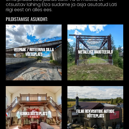
otsustav lahing Elza südame ja äsja asutatud Läti
riigi eest on alles ees.
PILDISTAMISE ASUKOHT:
VEEPAAK / ROTEERUVA SILLA
METALLIST RAUDTEESILD
VÕTTEPLATS
FILMI REKVISIITIDE AUTODE
KIRIKU VÕTTEPLATS
VÕTTEPLATS