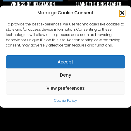
VIKINGS OF HELGEMOON
ELAINE THE RING BEARER
Manage Cookie Consent
To provide the best experiences, we use technologies like cookies to
store and/or access device information. Consenting to these
technologies will allow us to process data such as browsing
behavior or unique IDs on this site. Not consenting or withdrawing
consent, may adversely affect certain features and functions.
Accept
Deny
Kodu
Cinevilla
Filmitegemine
Turism
View preferences
Üritused
Sündmuse galerii
Territoorium ja rajatised
Virtuaalne ringkäik
Cookie Policy
Kataloog
Võtke meiega ühendust
+371 28606677 (turism / üritused / kohvik)
+371 29214417 (Kinotootmine)
Cinevilla
@cinevillastudios