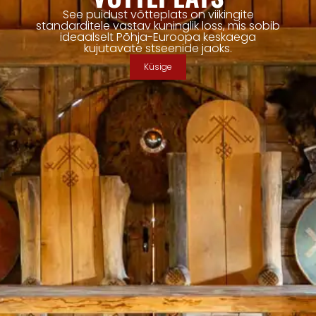
See puidust võtteplats on viikingite
standarditele vastav kuninglik loss, mis sobib
ideaalselt Põhja-Euroopa keskaega
kujutavate stseenide jaoks.
Küsige