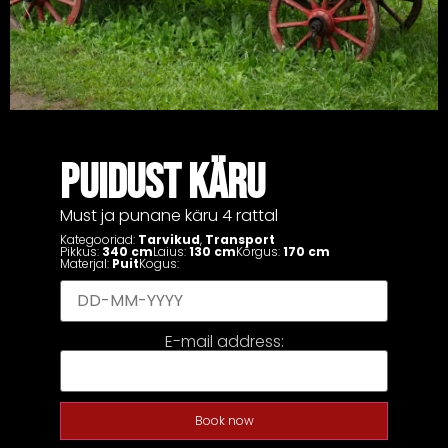
PUIDUST KÄRU
Must ja punane käru 4 rattal
Kategooriad:
Tarvikud
,
Transport
Pikkus:
340 cm
Laius:
130 cm
Kõrgus:
170 cm
Materjal:
Puit
Kogus:
E-mail address:
Book now