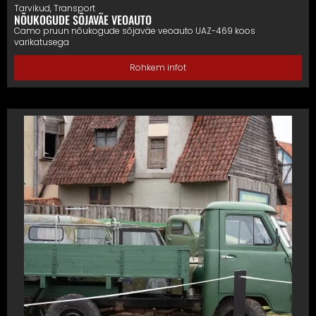
Tarvikud
,
Transport
NÕUKOGUDE SÕJAVÄE VEOAUTO
Camo pruun nõukogude sõjaväe veoauto UAZ-469 koos
varikatusega
Rohkem infot