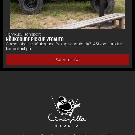
Tarvikud
,
Transport
NÕUKOGUDE PICKUP VEOAUTO
Camo roheline Nõukogude Pickup veoauto UAZ-451 koos puidust
kaubakastiga
Rohkem infot