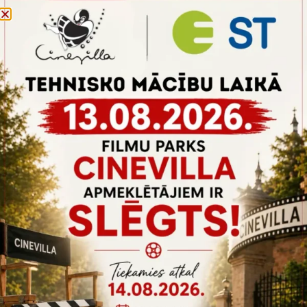
Tarvikud
,
Transport
VÄIKE LOOMAVAGUN
Väike puidust loomavagun
Rohkem infot