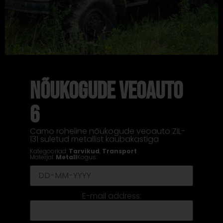
NÕUKOGUDE VEOAUTO
6
Camo roheline nõukogude veoauto ZIL-
131 suletud metallist kaubakastiga
Kategooriad:
Tarvikud
,
Transport
Materjal:
Metall
Kogus:
E-mail address: