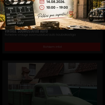
Tarvikud
,
Transport
VINTAGE SOOMUSTATUD AUTO
Roheline vintage soomustatud auto kaubakastiga
Rohkem infot