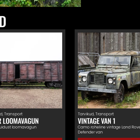
D
ud
,
Transport
Tarvikud
,
Transport
R LOOMAVAGUN
VINTAGE VAN 1
uidust loomavagun
Camo roheline vintage Land Rov
Defender van