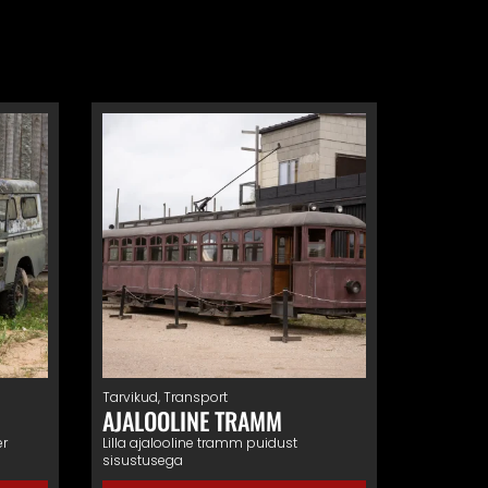
Tarvikud
,
Transport
AJALOOLINE TRAMM
er
Lilla ajalooline tramm puidust
sisustusega