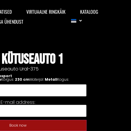
ATISED
VIRTUAALNE RINGKÄIK
KATALOOG
GA ÜHENDUST
 KÜTUSEAUTO 1
seauto Ural-375
nsport
m
Kõrgus:
230 cm
Materjal:
Metall
Kogus:
E-mail address:
Book now