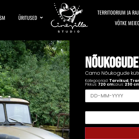
TERRITOORIUM JA RAJ
ISM
ÜRITUSED
VÕTKE MEIE
NÕUKOGUDE
Camo Nõukogude kütu
Kategooriad:
Tarvikud
,
Tra
Pikkus:
720 cm
Laius:
230 c