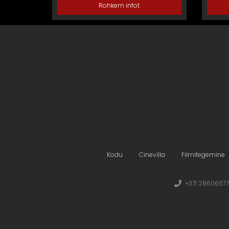
Rohkem infot
Kodu
Cinevilla
Filmitegemine
+371 28606677 