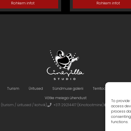
Rohkem infot
Rohkem infot
Turism
Üritused
Sündmuse galerii
Territoorium ja rajatis
Võtke meiega ühendust
To provide 
(turism / üritused / kohvik)
+371 29214417 (Kinotootmine)
Cinevilla
access devi
process dat
consenting 
functions.