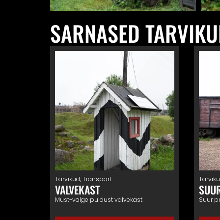
SARNASED TARVIKU
Tarvikud
,
Transport
Tarvik
VALVEKAST
SUU
Must-valge puidust valvekast
Suur p