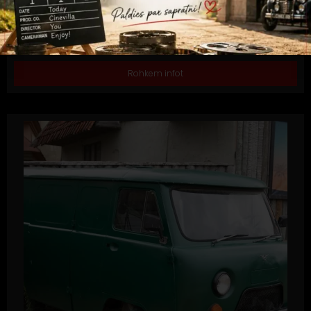
Tarvikud
,
Transport
NÕUKOGUDE SÕJAVÄE VEOAUTO
Camo pruun nõukogude sõjaväe veoauto UAZ-469 koos
varikatusega
Rohkem infot