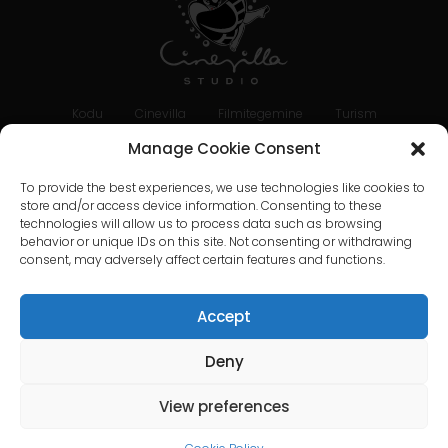
Kodu
Cinevilla
Filmitegemine
Turism
Üritused
Sündmuse galerii
Manage Cookie Consent
Territoorium ja rajatised
Virtuaalne ringkäik
To provide the best experiences, we use technologies like cookies to
store and/or access device information. Consenting to these
Kataloog
Võtke meiega ühendust
technologies will allow us to process data such as browsing
+371 28606677 (turism / üritused / kohvik)
behavior or unique IDs on this site. Not consenting or withdrawing
+371 29214417 (Kinotootmine)
Cinevilla
consent, may adversely affect certain features and functions.
@cinevillastudios
Accept
Deny
English
Latviešu
(
Latvian
)
Eesti
Lietuvių
(
Lithuanian
)
Русский
(
Russian
)
View preferences
한국어
(
Korean
)