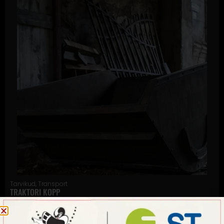
Tarvikud
,
Transport
TRAKTORI KOPP
Traktori kopp, mis on valmistatud vineerist, kuid mis on veenvalt
kujundatud, et jäljendada metalli välimust.