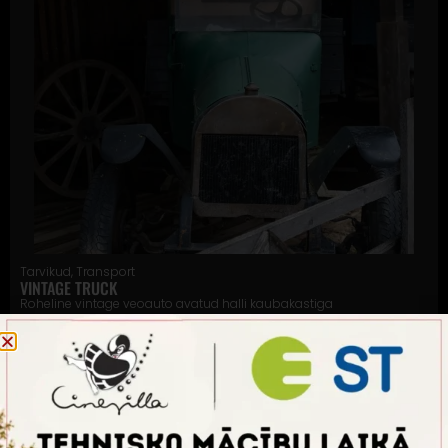
Tarvikud
,
Transport
VINTAGE TRUCK
Roheline vintage veoauto avatud halli kaubakastiga
Rohkem infot