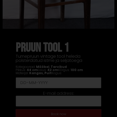
PRUUN TOOL 1
Tumepruun vintage tool heleda
polsterdatud istme ja seljatoega
Kategooriad:
Mööbel
,
Tarvikud
Pikkus:
44 cm
Laius:
42 cm
Kõrgus:
100 cm
Materjal:
Kangas
,
Puit
Kogus:
E-mail address:
Book now