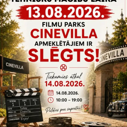
Tarvikud
,
Transport
VINTAGE VAN 2
Zebra vintage Land Rover Defender van
Rohkem infot