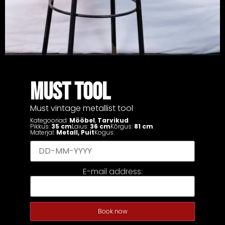
MUST TOOL
Must vintage metallist tool
Kategooriad:
Mööbel
,
Tarvikud
Pikkus:
35 cm
Laius:
36 cm
Kõrgus:
81 cm
Materjal:
Metall
,
Puit
Kogus:
E-mail address:
Book now