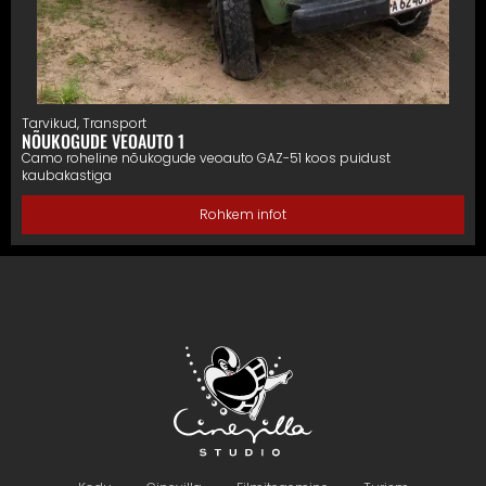
Tarvikud
,
Transport
NÕUKOGUDE VEOAUTO 1
Camo roheline nõukogude veoauto GAZ-51 koos puidust
kaubakastiga
Rohkem infot