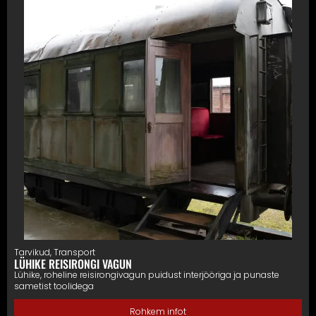
Tarvikud
,
Transport
LÜHIKE REISIRONGI VAGUN
Lühike, roheline reisirongivagun puidust interjööriga ja punaste
sametist toolidega
Rohkem infot