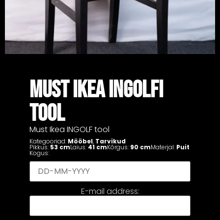
MUST IKEA INGOLFI
TOOL
Must Ikea INGOLF tool
Kategooriad:
Mööbel
,
Tarvikud
Pikkus:
53 cm
Laius:
41 cm
Kõrgus:
90 cm
Materjal:
Puit
Kogus:
E-mail address: