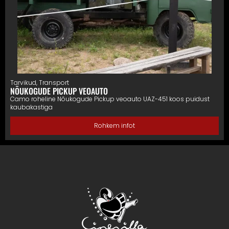
Tarvikud
,
Transport
NÕUKOGUDE PICKUP VEOAUTO
Camo roheline Nõukogude Pickup veoauto UAZ-451 koos puidust
kaubakastiga
Rohkem infot