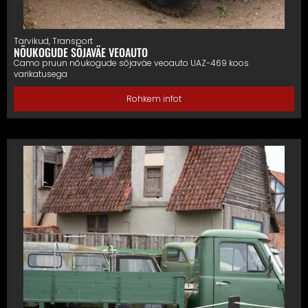
Tarvikud
,
Transport
NÕUKOGUDE SÕJAVÄE VEOAUTO
Camo pruun nõukogude sõjaväe veoauto UAZ-469 koos
varikatusega
Rohkem infot