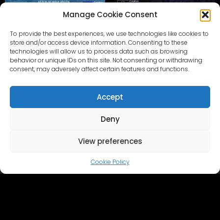
Manage Cookie Consent
VIKINGS OF HELGEMOON
ELAINE THE RING BEARER
To provide the best experiences, we use technologies like cookies to
store and/or access device information. Consenting to these
technologies will allow us to process data such as browsing
behavior or unique IDs on this site. Not consenting or withdrawing
consent, may adversely affect certain features and functions.
Accept
Deny
View preferences
Главная
Cinevilla
Кинопроизводство
Туризм
События
Галерея событий
Территория и объекты
Cookie Policy
Виртуальный тур
Каталог
Свяжитесь с нами
+371 28606677 (Туризм / Мероприятия / Кафе)
+371 29214417 (кинопроизводство)
Cinevilla
@cinevillastudios