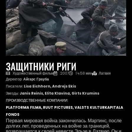
ЗАЩИТНИКИ РИГИ
Художественный фильм
2007
1 ч 58 мин
Латвия
Директор:
Айгарс Грауба
Писатели:
Lisa Eichhorn, Andrejs Ekis
Звезды:
Janis Reinis, Elita Klavina, Girts Krumins
ПРОИЗВОДСТВЕННЫЕ КОМПАНИИ:
PLATFORMA FILMA, RUUT PICTURES, VALSTS KULTURKAPITALA
FONDS
Первая мировая война закончилась. Мартинс, после
долгих лет, проведенных на войне за границей,
возвращается к своей невесте Эльзе в Латвию. Он и