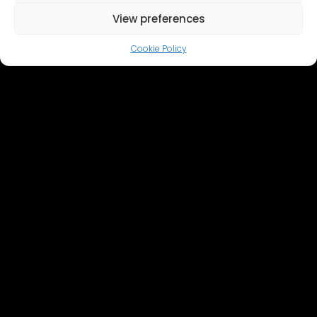
View preferences
Cookie Policy
Главная
Cinevilla
Кинопроизводство
Туризм
События
Галерея событий
Территория и объекты
Виртуальный тур
Каталог
Свяжитесь с нами
+371 28606677 (Туризм / Мероприятия / Кафе)
+371 29214417 (кинопроизводство)
Cinevilla
@cinevillastudios