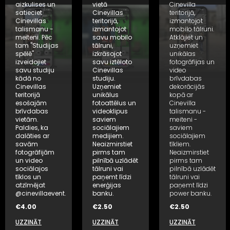
aizkulises un
vietā
Cinevilla
satieciet
Cinevillas
teritorijā,
Cinevillas
teritorijā,
izmantojot
talismanu -
izmantojot
mobilo tālruni.
meiteni. Pēc
savu mobilo
Atklājiet un
tam "Studijas
tālruni,
uzņemiet
spēlē"
izkrāsojot
unikālas
izveidojiet
savu iztēloto
fotogrāfijas un
savu studiju
Cinevillas
video
kādā no
studiju.
brīvdabas
Cinevillas
Uzņemiet
dekorācijās
teritorijā
unikālus
kopā ar
esošajām
fotoattēlus un
Cinevilla
brīvdabas
videoklipus
talismanu -
vietām.
saviem
meiteni -
Paldies, ka
sociālajiem
saviem
dalāties ar
medijiem.
sociālajiem
savām
Neaizmirstiet
tīkliem.
fotogrāfijām
pirms tam
Neaizmirstiet
un video
pilnībā uzlādēt
pirms tam
sociālajos
tālruni vai
pilnībā uzlādēt
tīklos un
paņemt līdzi
tālruni vai
atzīmējat
enerģijas
paņemt līdzi
@cinevillaevent.
banku.
power banku.
€
4.00
€
2.50
€
2.50
UZZINĀT
UZZINĀT
UZZINĀT