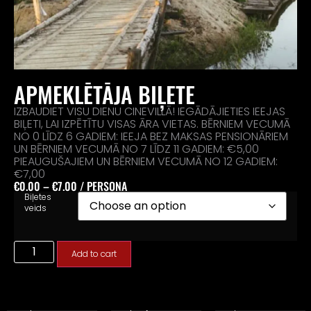
APMEKLĒTĀJA BIĻETE
IZBAUDIET VISU DIENU CINEVILLĀ! IEGĀDĀJIETIES IEEJAS
BIĻETI, LAI IZPĒTĪTU VISAS ĀRA VIETAS. BĒRNIEM VECUMĀ
NO 0 LĪDZ 6 GADIEM: IEEJA BEZ MAKSAS PENSIONĀRIEM
UN BĒRNIEM VECUMĀ NO 7 LĪDZ 11 GADIEM: €5,00
PIEAUGUŠAJIEM UN BĒRNIEM VECUMĀ NO 12 GADIEM:
MARŠRUTU
€7,00
SPĒLE
STUDIJA GAME
€
0.00
–
€
7.00
/ PERSONA
ABAS SPĒLES
JAUNUMS!
Biļetes
KOPĀ
JAUNUMS!
Izpētiet
veids
JAUNUMS!
Uzziniet par
Cinevilla filmu
Apvienojiet
scenogrāfiju
parku
abas spēles -
mūsdienīgā,
pavisam
"Maršruta
digitālā veidā.
jaunā digitālā
Add to cart
spēlē" izpētiet
Spēlējiet
veidā. Spēlējiet
āra
papildinātās
papildinātās
dekorācijas,
realitātes
realitātes
iepazīstiet kino
scenogrāfijas
orientēšanās
tapšanas
spēli jebkurā
spēli visā