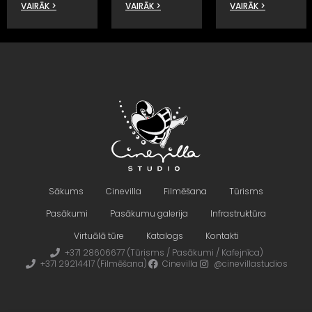
VAIRĀK >
VAIRĀK >
VAIRĀK >
Sākums
Cinevilla
Filmēšana
Tūrisms
Pasākumi
Pasākumu galerija
Infrastruktūra
Virtuālā tūre
Katalogs
Kontakti
+371 28606677 (Tūrisms / Pasākumi / Kafejnīca)
+371 29214417 (Filmēšana)
Cinevilla
@cinevillastudios