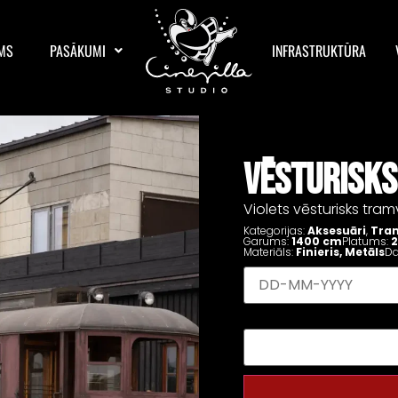
MS
PASĀKUMI
INFRASTRUKTŪRA
VĒSTURISKS
Violets vēsturisks tra
Kategorijas:
Aksesuāri
,
Tran
Garums:
1400 cm
Platums:
2
Materiāls:
Finieris
,
Metāls
D