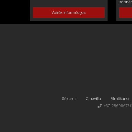
kāpnē
Vairāk informācijas
Sākums
Cinevilla
Filmēšana
+371 28606677 (