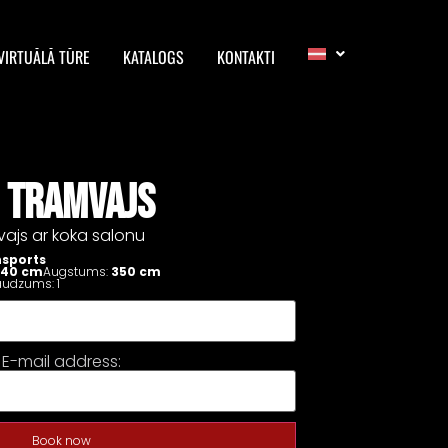
VIRTUĀLĀ TŪRE
KATALOGS
KONTAKTI
 TRAMVAJS
mvajs ar koka salonu
sports
40 cm
Augstums:
350 cm
audzums:
1
E-mail address:
Book now