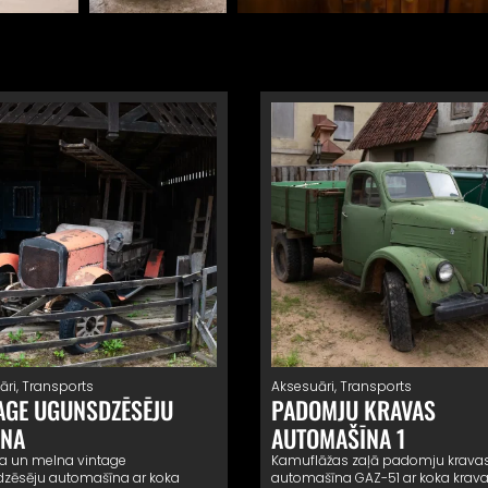
āri
,
Transports
Aksesuāri
,
Transports
AGE UGUNSDZĒSĒJU
PADOMJU KRAVAS
ĪNA
AUTOMAŠĪNA 1
a un melna vintage
Kamuflāžas zaļā padomju krava
zēsēju automašīna ar koka
automašīna GAZ-51 ar koka krava