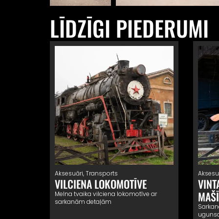
LĪDZĪGI PIEDERUMI
Aksesuāri
,
Transports
Aksesu
VILCIENA LOKOMOTĪVE
VINT
MAŠ
Melna tvaika vilciena lokomotīve ar
sarkanām detaļām
Sarkan
ugunsd