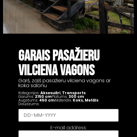
GARAIS PASAŽIERU
VILCIENA VAGONS
Garš, zaļš pasažieru vilciena vagons ar
koka salonu
Kategorijas:
Aksesuāri
,
Transports
Garums:
2150 cm
Platums:
300 cm
Augstums:
450 cm
Materiāls:
Koks
,
Metāls
Daudzums:
E-mail address: