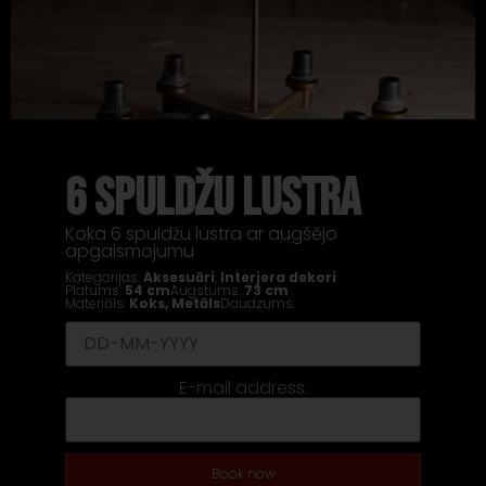
6 SPULDŽU LUSTRA
Koka 6 spuldžu lustra ar augšējo
apgaismojumu
Kategorijas:
Aksesuāri
,
Interjera dekori
Platums:
54 cm
Augstums:
73 cm
Materiāls:
Koks
,
Metāls
Daudzums:
E-mail address:
Book now