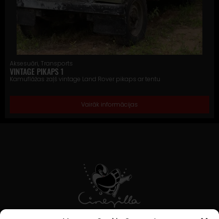
Aksesuāri
,
Transports
VINTAGE PIKAPS 1
Kamuflāžas zaļš vintage Land Rover pikaps ar tentu
Vairāk informācijas