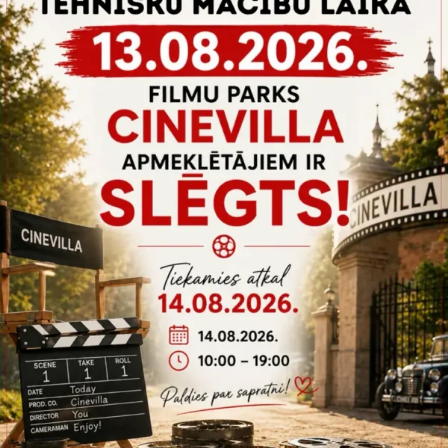
Aksesuāri
,
Transports
VINTAGE KRAVAS AUTOMAŠĪNA
Zaļa vintage kravas automašīna ar atvērtu pelēku kravas kasti