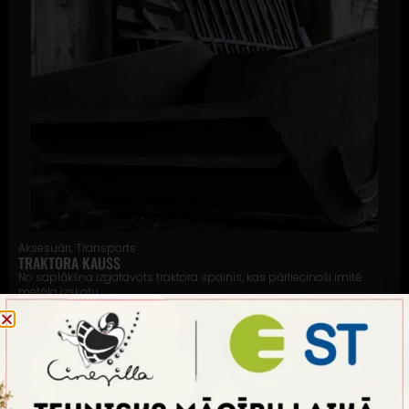
Aksesuāri
,
Transports
TRAKTORA KAUSS
No saplākšņa izgatavots traktora spainis, kas pārliecinoši imitē
metāla izskatu.
Vairāk informācijas