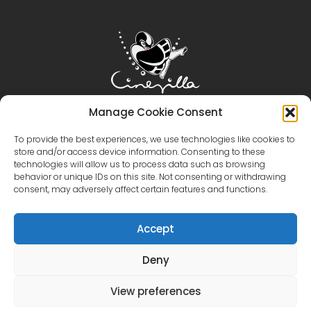
Manage Cookie Consent
Sākums
Cinevilla
Filmēšana
Tūrisms
To provide the best experiences, we use technologies like cookies to
Pasākumi
Pasākumu galerija
Infrastruktūra
store and/or access device information. Consenting to these
technologies will allow us to process data such as browsing
Virtuālā tūre
Katalogs
Kontakti
behavior or unique IDs on this site. Not consenting or withdrawing
+371 28606677 (Tūrisms / Pasākumi / Kafejnīca)
consent, may adversely affect certain features and functions.
+371 29214417 (Filmēšana)
Cinevilla
@cinevillastudios
Accept
Deny
English
Latviešu
Eesti
(
Estonian
)
Lietuvių
(
Lithuanian
)
Русский
(
Russian
)
View preferences
한국어
(
Korean
)