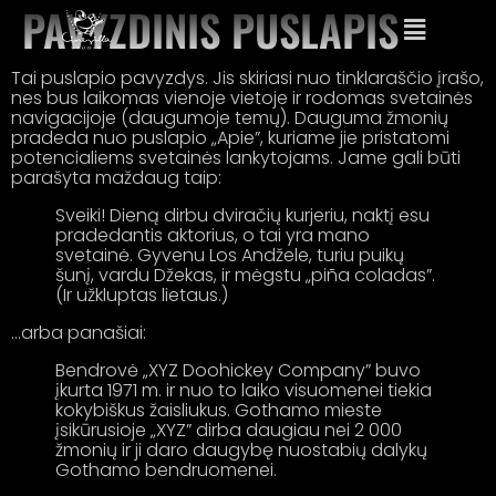
PAVYZDINIS PUSLAPIS
Tai puslapio pavyzdys. Jis skiriasi nuo tinklaraščio įrašo,
nes bus laikomas vienoje vietoje ir rodomas svetainės
navigacijoje (daugumoje temų). Dauguma žmonių
pradeda nuo puslapio „Apie”, kuriame jie pristatomi
potencialiems svetainės lankytojams. Jame gali būti
parašyta maždaug taip:
Sveiki! Dieną dirbu dviračių kurjeriu, naktį esu
pradedantis aktorius, o tai yra mano
svetainė. Gyvenu Los Andžele, turiu puikų
šunį, vardu Džekas, ir mėgstu „piña coladas”.
(Ir užkluptas lietaus.)
…arba panašiai:
Bendrovė „XYZ Doohickey Company” buvo
įkurta 1971 m. ir nuo to laiko visuomenei tiekia
kokybiškus žaisliukus. Gothamo mieste
įsikūrusioje „XYZ” dirba daugiau nei 2 000
žmonių ir ji daro daugybę nuostabių dalykų
Gothamo bendruomenei.