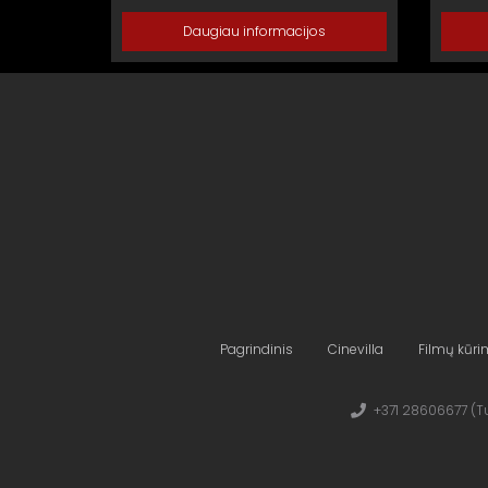
Daugiau informacijos
Pagrindinis
Cinevilla
Filmų kūr
+371 28606677 (Tu