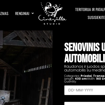
TERITORIJA IR PATAL
IZMAS
RENGINIAI
SUSISIEKIT
SENOVINIS 
AUTOMOBILI
Raudonos ir juodos sp
automobilis su medin
Categories:
Priedai
,
Transp
Length:
430 cm
Width:
160 c
Quantity: