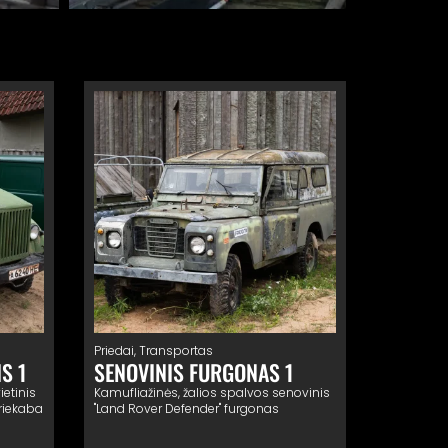
Priedai
,
Transportas
S 1
SENOVINIS FURGONAS 1
ietinis
Kamufliažinės, žalios spalvos senovinis
riekaba
"Land Rover Defender" furgonas