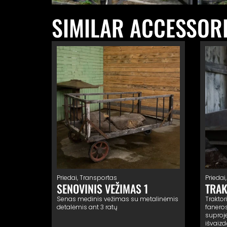
SIMILAR ACCESSOR
Priedai
,
Transportas
Priedai
SENOVINIS VEŽIMAS 1
TRAK
Senas medinis vežimas su metalinėmis
Trakto
detalėmis ant 3 ratų
faneros
suproj
išvaizd