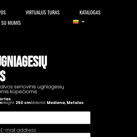
POS
VIRTUALUS TURAS
KATALOGAS
E SU MUMIS
UGNIAGESIŲ
S
alvos senovinis ugniagesių
ėmis kopėčiomis
ortas
m
Height:
250 cm
Material:
Mediena
,
Metalas
E-mail address: