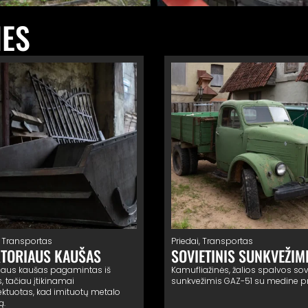
IES
,
Transportas
Priedai
,
Transportas
TORIAUS KAUŠAS
SOVIETINIS SUNKVEŽIMI
riaus kaušas pagamintas iš
Kamufliažinės, žalios spalvos sov
, tačiau įtikinamai
sunkvežimis GAZ-51 su medine p
ektuotas, kad imituotų metalo
ą.