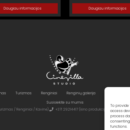
Daugiau informacijos
Daugiau informacijos
imas
Turizmas
Renginiai
Renginių galerija
Teritorija ir Pa
Susisiekite su mumis
To provide 
rizmas / Renginiai / Kavinė)
+371 29214417 (kino produkcija)
Cinevilla
access devi
process dat
consenting 
functions.