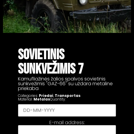
SOVIETINIS
SUNKVEŽIMIS 7
Kamufliažinės žalios spalvos sovietinis
sunkvežimis "GAZ-66" su uždara metaline
priekaba
Categories:
Priedai
,
Transportas
Material:
Metalas
Quantity:
E-mail address: