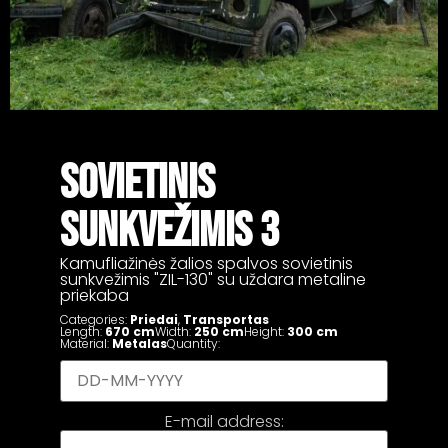
SOVIETINIS
SUNKVEŽIMIS 3
Kamufliažinės žalios spalvos sovietinis
sunkvežimis "ZIL-130" su uždara metaline
priekaba
Categories:
Priedai
,
Transportas
Length:
670 cm
Width:
250 cm
Height:
300 cm
Material:
Metalas
Quantity:
E-mail address: