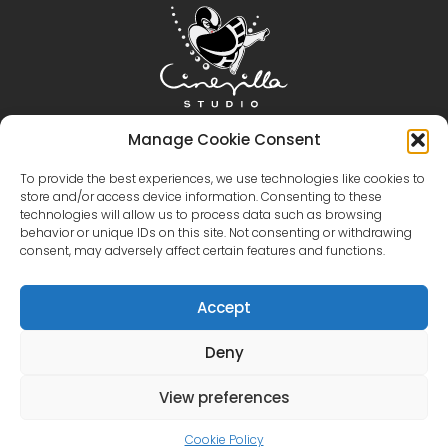
Pagrindinis
Cinevilla
Filmų kūrimas
Turizmas
Manage Cookie Consent
Renginiai
Renginių galerija
Teritorija ir Patalpos
To provide the best experiences, we use technologies like cookies to
store and/or access device information. Consenting to these
Virtualus Turas
Katalogas
Susisiekite su mumis
technologies will allow us to process data such as browsing
+371 28606677 (Turizmas / Renginiai / Kavinė)
behavior or unique IDs on this site. Not consenting or withdrawing
+371 29214417 (kino produkcija)
Cinevilla
consent, may adversely affect certain features and functions.
@cinevillastudios
Accept
Deny
English
Latviešu
(
Latvian
)
Eesti
(
Estonian
)
Lietuvių
View preferences
Русский
(
Russian
)
한국어
(
Korean
)
Cookie Policy