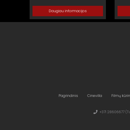
Daugiau informacijos
Pagrindinis
Cinevilla
Filmų kūr
+371 28606677 (Tu