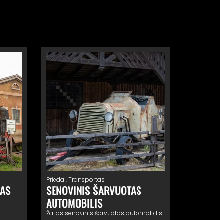
Priedai
,
Transportas
VAS
SENOVINIS ŠARVUOTAS
AUTOMOBILIS
Žalias senovinis šarvuotas automobilis