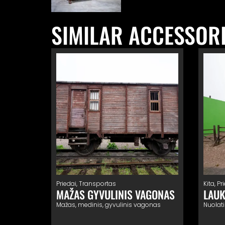
SIMILAR ACCESSOR
Priedai
,
Transportas
Kita
,
Pr
MAŽAS GYVULINIS VAGONAS
LAUK
Mažas, medinis, gyvulinis vagonas
Nuolati