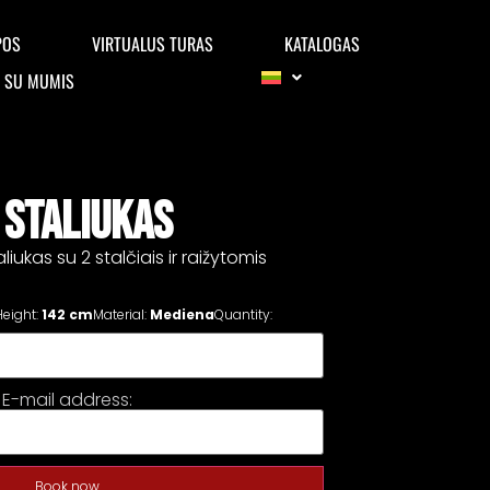
POS
VIRTUALUS TURAS
KATALOGAS
E SU MUMIS
 STALIUKAS
liukas su 2 stalčiais ir raižytomis
Height:
142 cm
Material:
Mediena
Quantity:
E-mail address:
Book now