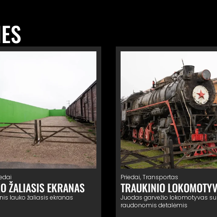
IES
iedai
Priedai
,
Transportas
O ŽALIASIS EKRANAS
TRAUKINIO LOKOMOTY
nis lauko žaliasis ekranas
Juodas garvežio lokomotyvas su
raudonomis detalėmis