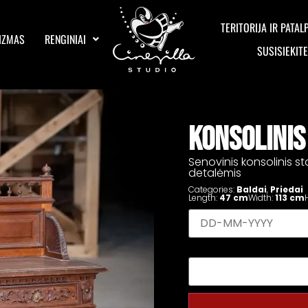
TERITORIJA IR PATAL
IZMAS
RENGINIAI
SUSISIEKIT
KONSOLINIS
Senovinis konsolinis sta
detalėmis
Categories:
Baldai
,
Priedai
Length:
47 cm
Width:
113 cm