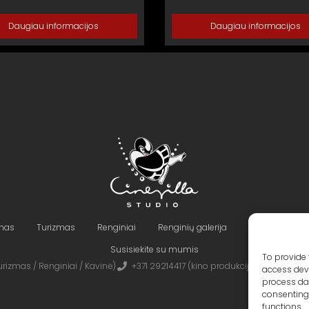
Daugiau informacijos
Daugiau informacijos
imas
Turizmas
Renginiai
Renginių galerija
Teritorija ir Pa
Susisiekite su mumis
To provide 
rizmas / Renginiai / Kavinė)
+371 29214417 (kino produkcija)
Cinevilla
access devi
process dat
consenting 
functions.