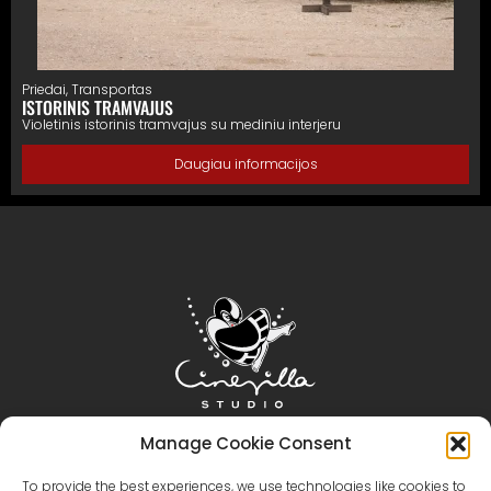
Priedai
,
Transportas
ISTORINIS TRAMVAJUS
Violetinis istorinis tramvajus su mediniu interjeru
Daugiau informacijos
Pagrindinis
Cinevilla
Filmų kūrimas
Turizmas
Manage Cookie Consent
Renginiai
Renginių galerija
Teritorija ir Patalpos
To provide the best experiences, we use technologies like cookies to