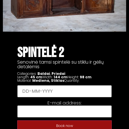
SPINTELĖ 2
Senovinė tamsi spintelė su stiklu ir gėlių
detalėmis
Categories:
Baldai
,
Priedai
Length:
45 cm
Width:
144 cm
Height:
98 cm
Material:
Mediena
,
Stiklas
Quantity:
E-mail address:
Book now