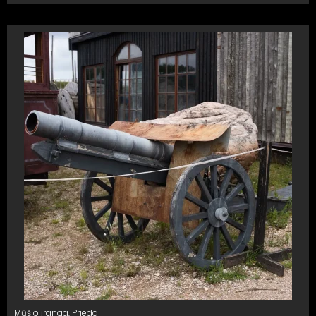
Mūšio įranga
,
Priedai