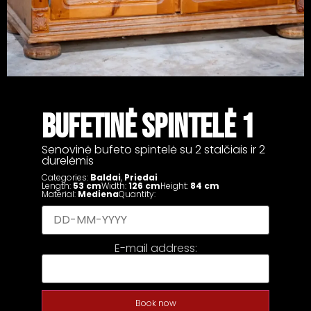
BUFETINĖ SPINTELĖ 1
Senovinė bufeto spintelė su 2 stalčiais ir 2
durelėmis
Categories:
Baldai
,
Priedai
Length:
53 cm
Width:
126 cm
Height:
84 cm
Material:
Mediena
Quantity:
E-mail address:
Book now