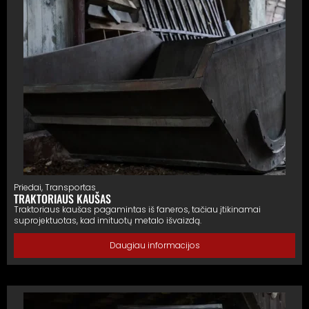
Priedai
,
Transportas
TRAKTORIAUS KAUŠAS
Traktoriaus kaušas pagamintas iš faneros, tačiau įtikinamai
suprojektuotas, kad imituotų metalo išvaizdą.
Daugiau informacijos