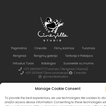
Pagrindinis
Cinevilla
Filmų kūrimas
Turizmas
Renginiai
Renginių galerija
Teritorija ir Patalpos
Virtualus Turas
Katalogas
Susisiekite su mumis
+371 28606677 (Turizmas / Renginiai / Kavinė)
+371 29214417 (kino produkcija)
Cinevilla
@cinevillastudios
Manage Cookie Consent
To provide the best experiences, we use technologies like cookies to sto
English
Latviešu
(
Latvian
)
and/or access device information. Consenting to these technologies wil