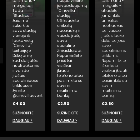
talismanu -
nuspalvinkite
talismanu -
mergaite.
įsivaizduojamą
mergaite -
Tada
"Cinevilla"
atraskite ir
"Studijos
studiją.
įamžinkite
žaidime"
Užfiksuokite
unikalias
sukurkite
unikalių
nuotraukas
savo studiją
nuotraukų ir
bei vaizdo
vienoje iš
vaizdo įrašų
įrašus lauko
lauko vietų
savo
dekoracijose
"Cinevilla"
socialinei
savo
teritorijoje.
žiniasklaidai.
socialiniams
Dėkojame,
Nepamirškite
tinklams.
kad dalijatės
prieš tai
Nepamirškite
nuotraukomis
visiškai
iš anksto
ir vaizdo
įkrauti
visiškai įkrauti
įrašais
telefono arba
telefono arba
socialiniuose
pasiimkite su
pasiimkite su
tinkluose ir
savimi
savimi
žymite
maitinimo
maitinimo
@cinevillaevent.
banką.
banką.
€
4.00
€
2.50
€
2.50
SUŽINOKITE
SUŽINOKITE
SUŽINOKITE
DAUGIAU >
DAUGIAU >
DAUGIAU >