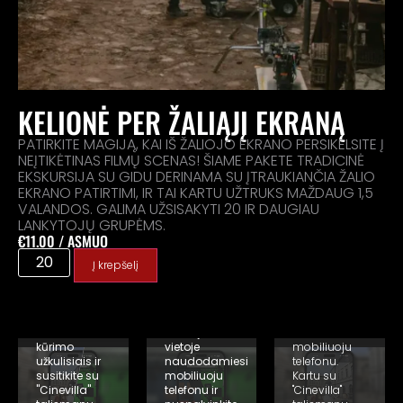
STUDIJA
MARŠRUTO
KELIONĖ PER ŽALIĄJĮ EKRANĄ
GAME
ŽAIDIMAS
NAUJIENA!
NAUJIENA!
PATIRKITE MAGIJĄ, KAI IŠ ŽALIOJO EKRANO PERSIKELSITE Į
Sužinokite
Susipažinkite
ABU ŽAIDIMAI
NEĮTIKĖTINAS FILMŲ SCENAS! ŠIAME PAKETE TRADICINĖ
apie
su "Cinevilla"
KARTU
EKSKURSIJA SU GIDU DERINAMA SU ĮTRAUKIANČIA ŽALIO
scenografiją
kino parku
NAUJIENA!
šiuolaikiškai,
visiškai nauju
EKRANO PATIRTIMI, IR TAI KARTU UŽTRUKS MAŽDAUG 1,5
Sujunkite
skaitmeniniu
skaitmeniniu
VALANDOS. GALIMA UŽSISAKYTI 20 IR DAUGIAU
abu
būdu.
būdu. Žaiskite
LANKYTOJŲ GRUPĖMS.
žaidimus -
Žaiskite
papildytosios
€
11.00
/ ASMUO
"Maršruto
papildytosios
realybės
žaidime"
realybės
orientacinį
Į krepšelį
tyrinėkite
scenografijos
žaidimą
lauko
žaidimą bet
visoje
dekoracijas,
kurioje
"Cinevilla"
susipažinkite
"Cinevilla"
teritorijoje
su kino
teritorijos
naudodamiesi
kūrimo
vietoje
mobiliuoju
užkulisiais ir
naudodamiesi
telefonu.
susitikite su
mobiliuoju
Kartu su
"Cinevilla"
telefonu ir
"Cinevilla"