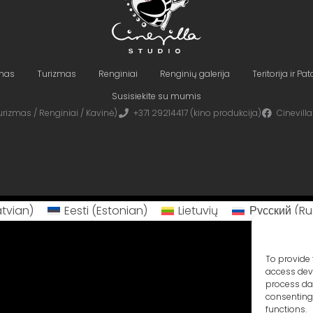
imas
Turizmas
Renginiai
Renginių galerija
Teritorija ir Pa
Susisiekite su mumis
rizmas / Renginiai / Kavinė)
+371 29214417 (kino produkcija)
Cinevilla
atvian
)
Eesti
(
Estonian
)
Lietuvių
Русский
(
Ru
To provide 
access devi
process dat
consenting 
functions.