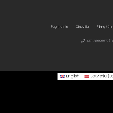
Pagrindinis
Cinevilla
Filmų kūr
+371 28606677 (Tu
English
Latviešu
(
L