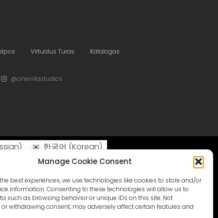
talpos
Virtualus Turas
Katalogas
@cinevillastudios
ssian
)
한국어
(
Korean
)
Manage Cookie Consent
the best experiences, we use technologies like cookies to store and/or
ce information. Consenting to these technologies will allow us to
a such as browsing behavior or unique IDs on this site. Not
or withdrawing consent, may adversely affect certain features and