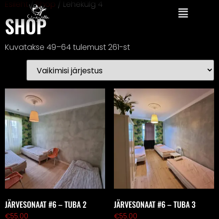
Esileht
/
Shop
/ Lehekülg 4
SHOP
Kuvatakse 49–64 tulemust 261-st
JÄRVESONAAT #6 – TUBA 2
JÄRVESONAAT #6 – TUBA 3
€
55.00
€
55.00