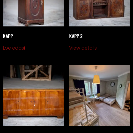
KAPP
KAPP 2
Loe edasi
View details