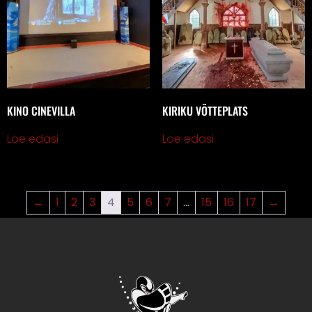
KINO CINEVILLA
KIRIKU VÕTTEPLATS
Loe edasi
Loe edasi
←
1
2
3
4
5
6
7
…
15
16
17
→