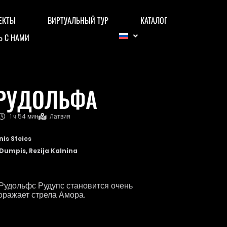
ЕКТЫ
ВИРТУАЛЬНЫЙ ТУР
КАТАЛОГ
Ь С НАМИ
 РУДОЛЬФА
1 ч 54 мин
Латвия
is Steics
Dumpis, Rezija Kalnina
Рудольфс Рудупс становится очень
оражает стрела Амора.