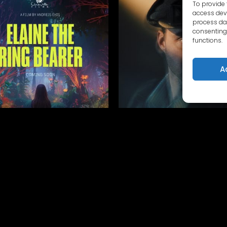
To provide 
access devi
process dat
consenting 
functions.
A
AINE THE RING BEARER
THE DARK BORDER