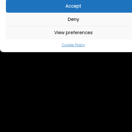
Accept
Deny
View preferences
Cookie Policy
Главная
Cinevilla
Кинопроизводство
Туризм
События
Галерея событий
Территория и объекты
Виртуальный тур
Каталог
Свяжитесь с нами
+371 28606677 (Туризм / Мероприятия / Кафе)
+371 29214417 (кинопроизводство)
Cinevilla
@cinevillastudios