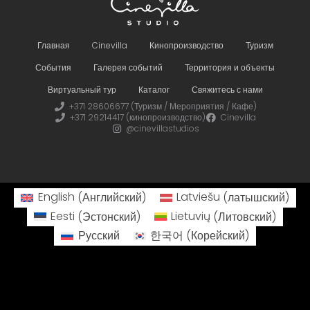
Главная
Cinevilla
Кинопроизводство
Туризм
События
Галерея событий
Территория и объекты
Виртуальный тур
Каталог
Свяжитесь с нами
+371 28606677 (Туризм / Мероприятия / Кафе)
+371 29214417 (кинопроизводство)
Cinevilla
@cinevillastudios
English
(
Английский
)
Latviešu
(
латышский
)
Eesti
(
Эстонский
)
Lietuvių
(
Литовский
)
Русский
한국어
(
Корейский
)