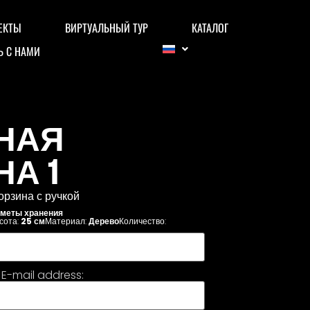
ЕКТЫ
ВИРТУАЛЬНЫЙ ТУР
КАТАЛОГ
Ь С НАМИ
НАЯ
А 1
рзина с ручкой
меты хранения
сота:
25 см
Материал:
Дерево
Количество:
E-mail address: