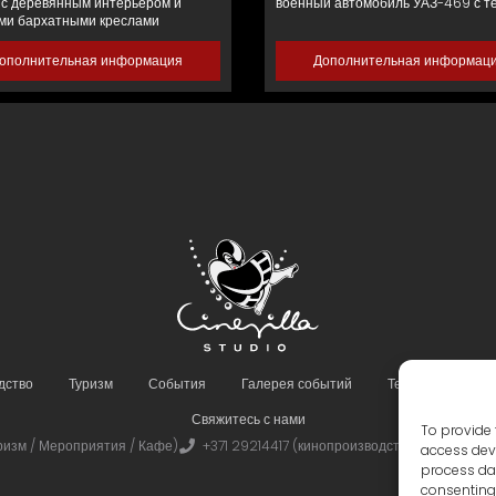
 с деревянным интерьером и
военный автомобиль УАЗ-469 с т
ми бархатными креслами
ополнительная информация
Дополнительная информац
дство
Туризм
События
Галерея событий
Территория и об
Свяжитесь с нами
To provide 
ризм / Мероприятия / Кафе)
+371 29214417 (кинопроизводство)
Cinevill
access devi
process dat
consenting 