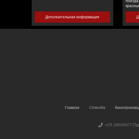
поезда
красны
Дополнительная информация
Д
Главная
Cinevilla
Кинопроизво
+371 28606677 (Ту