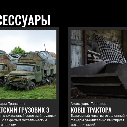
СЕССУАРЫ
уары
,
Транспорт
Аксессуары
,
Транспорт
ТСКИЙ ГРУЗОВИК 3
КОВШ ТРАКТОРА
яжно-зеленый советский грузовик
Тракторный ковш, изготовленный 
0 с закрытым металлическим
фанеры, убедительно имитирует
ым ящиком
металлический.