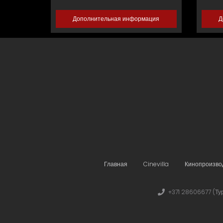
Дополнительная информация
Д
Главная
Cinevilla
Кинопроизво
+371 28606677 (Ту