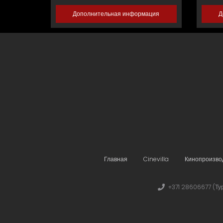
Дополнительная информация
Д
Главная
Cinevilla
Кинопроизво
+371 28606677 (Ту