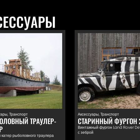
СЕССУАРЫ
уары
,
Транспорт
Аксессуары
,
Транспорт
ОЛОВНЫЙ ТРАУЛЕР-
СТАРИННЫЙ ФУРГОН 
Р
Винтажный фургон Land Rover De
с зеброй
 катер рыболовного траулера