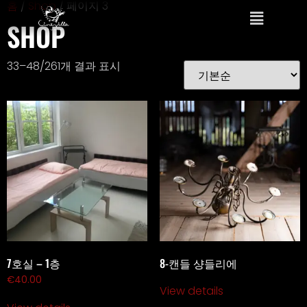
홈
/
Shop
/ 페이지 3
SHOP
33–48/261개 결과 표시
7호실 – 1층
8-캔들 샹들리에
€
40.00
View details