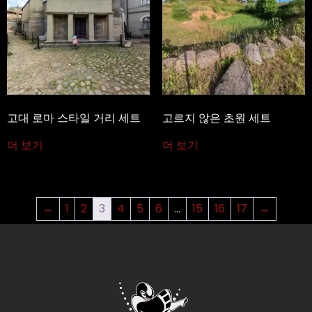
고대 로마 스타일 거리 세트
고르지 않은 초원 세트
더 보기
더 보기
←
1
2
3
4
5
6
…
15
16
17
→